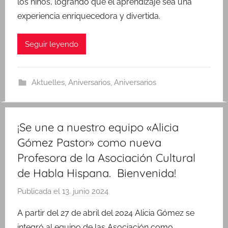
los niños, logrando que el aprendizaje sea una
experiencia enriquecedora y divertida.
Seguir leyendo
Aktuelles
,
Aniversarios
,
Aniversarios
¡Se une a nuestro equipo «Alicia
Gómez Pastor» como nueva
Profesora de la Asociación Cultural
de Habla Hispana. Bienvenida!
Publicada el
13. junio 2024
p
o
A partir del 27 de abril del 2024 Alicia Gómez se
r
integró al equipo de las Asociación como