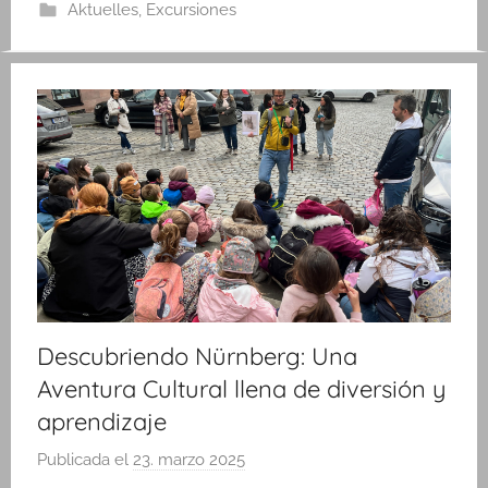
Aktuelles
,
Excursiones
n
k
Descubriendo Nürnberg: Una
Aventura Cultural llena de diversión y
aprendizaje
Publicada el
23. marzo 2025
p