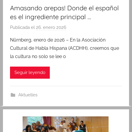
Amasando arepas! Donde el español
es el ingrediente principal …
Publicada el
26. enero 2026
p
o
Nürnberg, enero de 2026 – En la Asociación
r
Cultural de Habla Hispana (ACDHH), creemos que
S
la cultura no solo se lee o
a
n
Seguir leyendo
d
r
a
Aktuelles
A
r
a
n
g