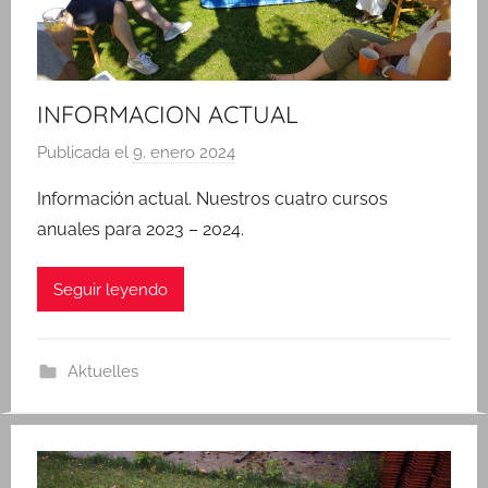
INFORMACION ACTUAL
Publicada el
9. enero 2024
p
o
Información actual. Nuestros cuatro cursos
r
anuales para 2023 – 2024.
a
d
Seguir leyendo
m
i
n
Aktuelles