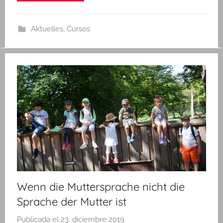
n
Aktuelles
,
Cursos
Wenn die Muttersprache nicht die
Sprache der Mutter ist
Publicada el
23. diciembre 2019
p