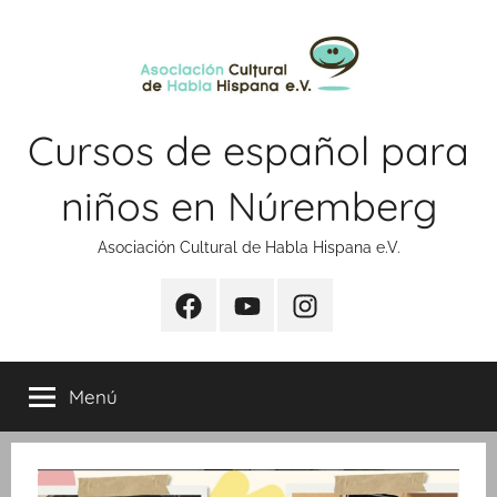
Saltar
al
contenido
Cursos de español para
niños en Núremberg
Asociación Cultural de Habla Hispana e.V.
facebook
youtube
instagram
Menú