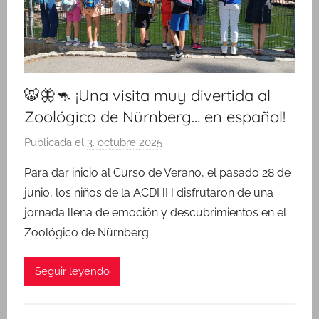
🐯🦋🦘 ¡Una visita muy divertida al
Zoológico de Nürnberg… en español!
Publicada el
3. octubre 2025
p
o
Para dar inicio al Curso de Verano, el pasado 28 de
r
junio, los niños de la ACDHH disfrutaron de una
M
jornada llena de emoción y descubrimientos en el
a
Zoológico de Nürnberg.
r
í
Seguir leyendo
a
R
i