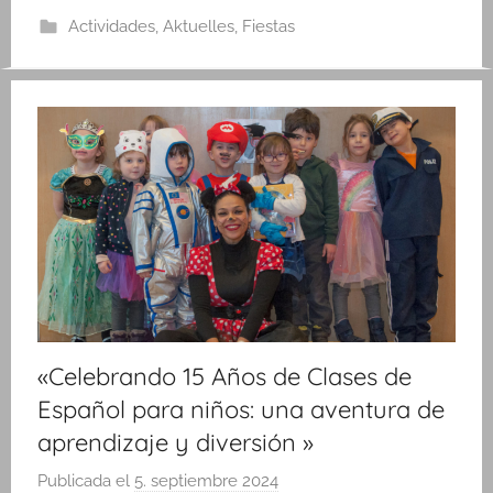
Actividades
,
Aktuelles
,
Fiestas
«Celebrando 15 Años de Clases de
Español para niños: una aventura de
aprendizaje y diversión »
Publicada el
5. septiembre 2024
p