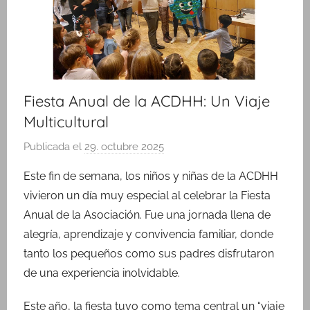
o
Fiesta Anual de la ACDHH: Un Viaje
Multicultural
Publicada el
29. octubre 2025
p
o
Este fin de semana, los niños y niñas de la ACDHH
r
vivieron un día muy especial al celebrar la Fiesta
M
Anual de la Asociación. Fue una jornada llena de
a
alegría, aprendizaje y convivencia familiar, donde
r
tanto los pequeños como sus padres disfrutaron
í
de una experiencia inolvidable.
a
R
Este año, la fiesta tuvo como tema central un “viaje
i