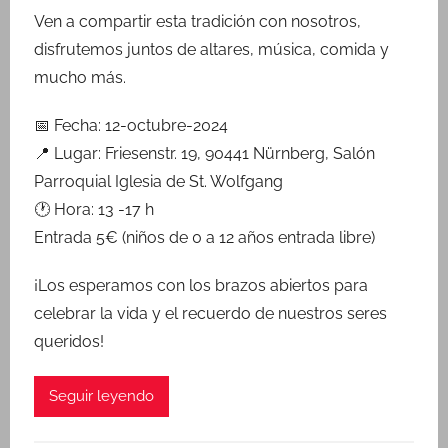
a
Ven a compartir esta tradición con nosotros,
R
disfrutemos juntos de altares, música, comida y
i
mucho más.
n
k
📅 Fecha: 12-octubre-2024
📍 Lugar: Friesenstr. 19, 90441 Nürnberg, Salón
Parroquial Iglesia de St. Wolfgang
🕐 Hora: 13 -17 h
Entrada 5€ (niños de 0 a 12 años entrada libre)
¡Los esperamos con los brazos abiertos para
celebrar la vida y el recuerdo de nuestros seres
queridos!
Seguir leyendo