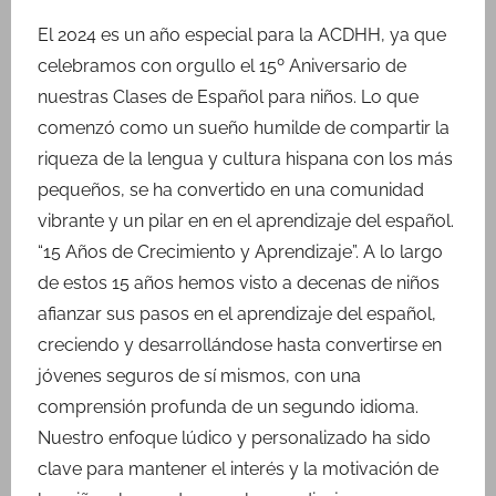
o
El 2024 es un año especial para la ACDHH, ya que
r
celebramos con orgullo el 15º Aniversario de
M
nuestras Clases de Español para niños. Lo que
a
comenzó como un sueño humilde de compartir la
r
riqueza de la lengua y cultura hispana con los más
í
pequeños, se ha convertido en una comunidad
a
R
vibrante y un pilar en en el aprendizaje del español.
i
“15 Años de Crecimiento y Aprendizaje”. A lo largo
n
de estos 15 años hemos visto a decenas de niños
k
afianzar sus pasos en el aprendizaje del español,
creciendo y desarrollándose hasta convertirse en
jóvenes seguros de sí mismos, con una
comprensión profunda de un segundo idioma.
Nuestro enfoque lúdico y personalizado ha sido
clave para mantener el interés y la motivación de