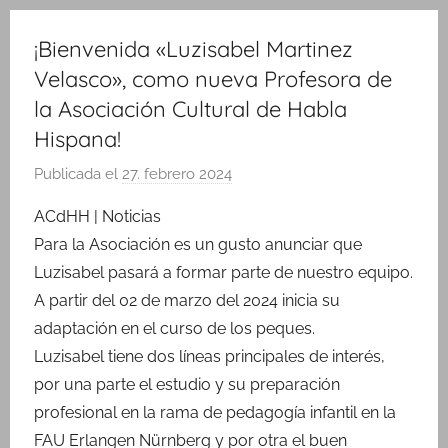
¡Bienvenida «Luzisabel Martinez
Velasco», como nueva Profesora de
la Asociación Cultural de Habla
Hispana!
Publicada el
27. febrero 2024
p
o
ACdHH | Noticias
r
Para la Asociación es un gusto anunciar que
M
Luzisabel pasará a formar parte de nuestro equipo.
a
A partir del 02 de marzo del 2024 inicia su
r
adaptación en el curso de los peques.
í
Luzisabel tiene dos líneas principales de interés,
a
R
por una parte el estudio y su preparación
i
profesional en la rama de pedagogía infantil en la
n
FAU Erlangen Nürnberg y por otra el buen