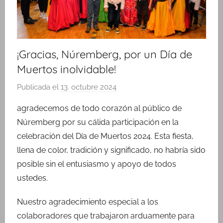
¡Gracias, Núremberg, por un Día de
Muertos inolvidable!
Publicada el
13. octubre 2024
p
o
agradecemos de todo corazón al público de
r
Núremberg por su cálida participación en la
M
celebración del Día de Muertos 2024. Esta fiesta,
a
llena de color, tradición y significado, no habría sido
r
posible sin el entusiasmo y apoyo de todos
í
ustedes.
a
R
Nuestro agradecimiento especial a los
i
colaboradores que trabajaron arduamente para
n