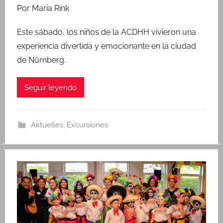
o
Por Maria Rink
r
M
Este sábado, los niños de la ACDHH vivieron una
a
experiencia divertida y emocionante en la ciudad
r
de Nürnberg.
í
a
Seguir leyendo
R
i
n
Aktuelles
,
Excursiones
k