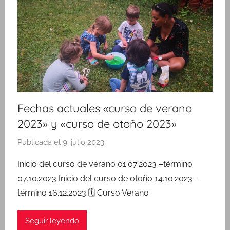
Fechas actuales «curso de verano
2023» y «curso de otoño 2023»
Publicada el
9. julio 2023
p
o
Inicio del curso de verano 01.07.2023 –término
r
07.10.2023 Inicio del curso de otoño 14.10.2023 –
a
término 16.12.2023 🗓️ Curso Verano
d
m
Seguir leyendo
i