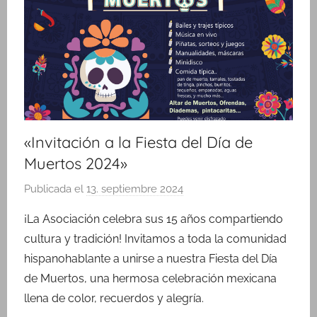
«Invitación a la Fiesta del Día de
Muertos 2024»
Publicada el
13. septiembre 2024
p
o
¡La Asociación celebra sus 15 años compartiendo
r
cultura y tradición! Invitamos a toda la comunidad
M
hispanohablante a unirse a nuestra Fiesta del Día
a
de Muertos, una hermosa celebración mexicana
r
llena de color, recuerdos y alegría.
í