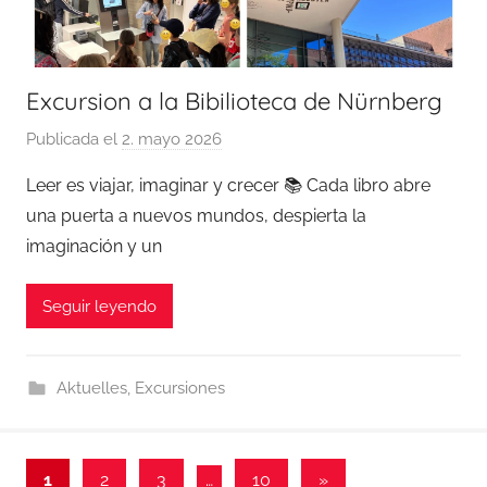
Excursion a la Bibilioteca de Nürnberg
Publicada el
2. mayo 2026
p
o
Leer es viajar, imaginar y crecer 📚 Cada libro abre
r
una puerta a nuevos mundos, despierta la
S
imaginación y un
a
n
Seguir leyendo
d
r
a
Aktuelles
,
Excursiones
A
r
a
n
1
2
3
…
10
Entradas
»