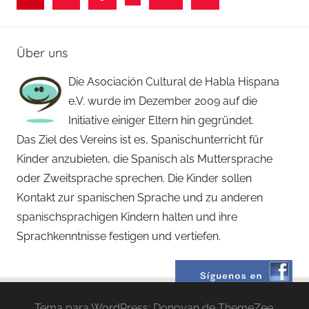
Navegación
g
siguientes
o
de
Über uns
entradas
Die Asociación Cultural de Habla Hispana
e.V. wurde im Dezember 2009 auf die
Initiative einiger Eltern hin gegründet.
Das Ziel des Vereins ist es, Spanischunterricht für
Kinder anzubieten, die Spanisch als Muttersprache
oder Zweitsprache sprechen. Die Kinder sollen
Kontakt zur spanischen Sprache und zu anderen
spanischsprachigen Kindern halten und ihre
Sprachkenntnisse festigen und vertiefen.
Tema para WordPress: Donovan de ThemeZee.