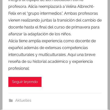
M
profesora. Alicia reemplazará a Velina Albrecht-
a
Felix en el “grupo intermedios”. Ambas profesoras
r
vienen realizando juntas la transición del cambio de
í
docente hasta el final del curso de primavera para
a
R
afianzar la adaptación de los niños.
i
Alicia tiene amplia experiencia como docente de
n
expañol además de extensas competencias
k
interculturales y multiculturales. Aquí una breve
reseña de su historial académico y experiencia
profesional:
Seguir leyendo
Aktuelles